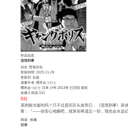
作品信息
流氓刑事
别名: 暫無別名
更新時間: 2025-11-29
更新到: 短篇
漫畫作者: 櫻井あつひと
櫻井あつひと
日本
少年
2013年
已完结
搞笑
收藏:0
阅读:333
0分
原则能当饭吃吗？只不过是区区头发而已，《流氓刑事》讲述个
誓：『——你安心地睡吧，就算你将遗忘一切，我也会永远记
阅读
收藏
目录