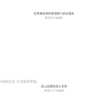
在男朋友房间发现那个的女朋友
阅读412
收藏1
的女生·天马凪而苦恼。 ...
恋上恋爱的恋人关系
阅读1117
收藏8