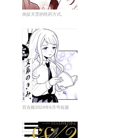
倒反天罡的吃药方式。
百合姬2024年6月号短篇