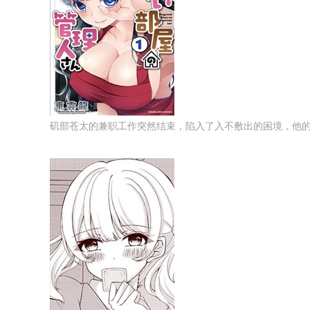
矶部苍太的兼职工作突然结束，陷入了入不敷出的困境，他的熟人