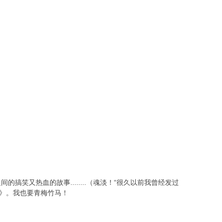
又热血的故事........（魂淡！“很久以前我曾经发过
录》。我也要青梅竹马！