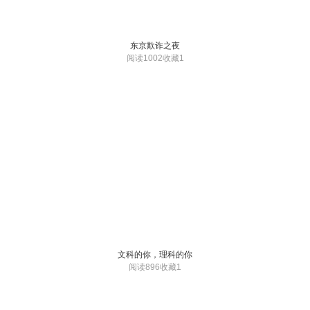
东京欺诈之夜
阅读1002
收藏1
文科的你，理科的你
阅读896
收藏1