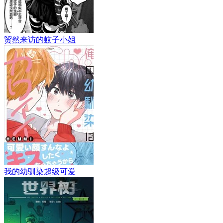
贸然来访的蚊子小姐
我的幼驯染超级可爱