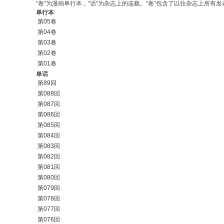
“卷”为漫画单行本，“话”为杂志上的连载。“卷”包含了以往杂志上所有发表
单行本
第05卷
第04卷
第03卷
第02卷
第01卷
单话
第89回
第088回
第087回
第086回
第085回
第084回
第083回
第082回
第081回
第080回
第079回
第078回
第077回
第076回