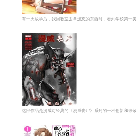
有一天放学后，我回教室去拿遗忘的东西时，看到学校第一美人的
这部作品是漫威对经典的《漫威丧尸》系列的一种创新和致敬，