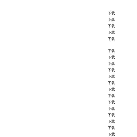
下载
下载
下载
下载
下载
下载
下载
下载
下载
下载
下载
下载
下载
下载
下载
下载
下载
下载
下载