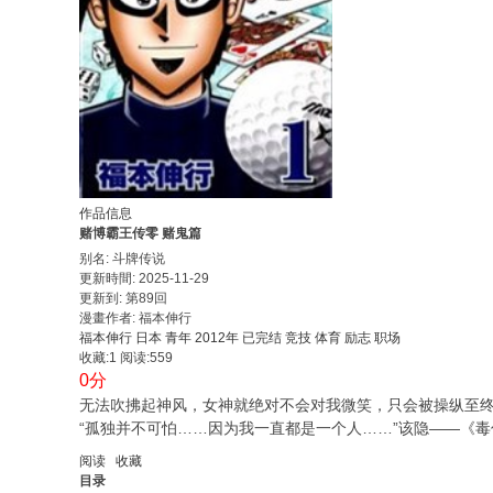
作品信息
赌博霸王传零 赌鬼篇
别名: 斗牌传说
更新時間: 2025-11-29
更新到: 第89回
漫畫作者: 福本伸行
福本伸行
日本
青年
2012年
已完结
竞技
体育
励志
职场
收藏:1
阅读:559
0分
无法吹拂起神风，女神就绝对不会对我微笑，只会被操纵至终
“孤独并不可怕……因为我一直都是一个人……”该隐——《
阅读
收藏
目录