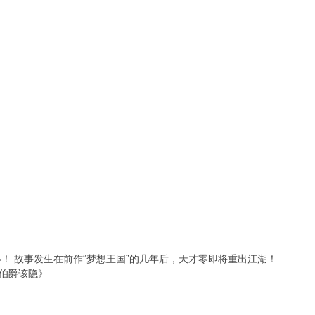
！ 故事发生在前作“梦想王国”的几年后，天才零即将重出江湖！
毒伯爵该隐》