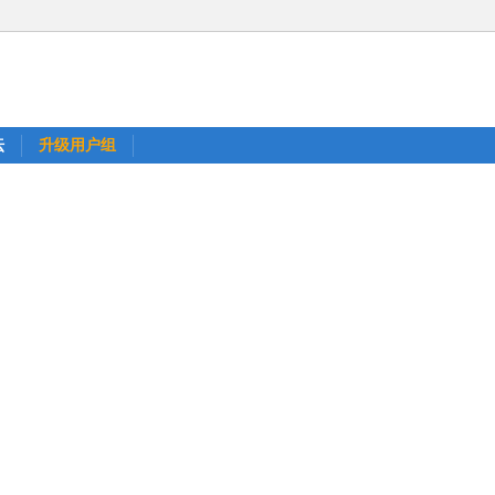
坛
升级用户组