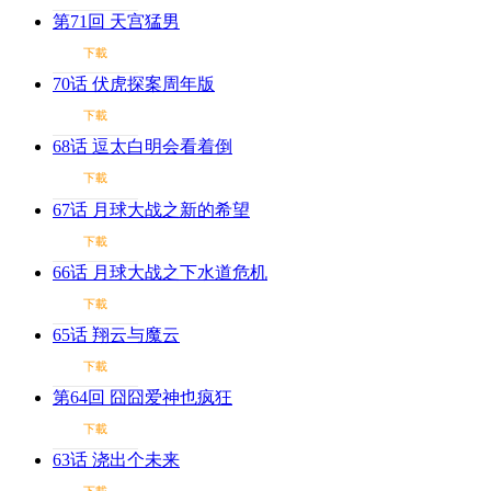
第71回 天宫猛男
下載
70话 伏虎探案周年版
下載
68话 逗太白明会看着倒
下載
67话 月球大战之新的希望
下載
66话 月球大战之下水道危机
下載
65话 翔云与魔云
下載
第64回 囧囧爱神也疯狂
下載
63话 浇出个未来