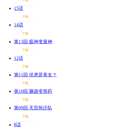
下載
15话
下載
14话
下載
第13回 瘟神变衰神
下載
12话
下載
第11回 伏虎是美女？
下載
第10回 脑袋变形药
下載
第09回 天宫拆迁队
下載
8话