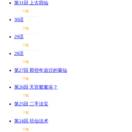
第31回 上古四仙
下載
30话
下載
29话
下載
28话
下載
第27回 那些年追过的菊仙
下載
第26回 天宫鸳鸯浴？
下載
第25回 二手法宝
下載
第24回 坑仙法术
下載