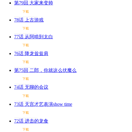
第79回 大家来变帅
下載
78话 上古游戏
下載
77话 从阿啃到太白
下載
76话 降龙耸耸肩
下載
第75回 二郎，你就这么伏魔么
下載
74话 无聊的会议
下載
73话 天宫才艺表演show time
下載
72话 进击的龙食
下載