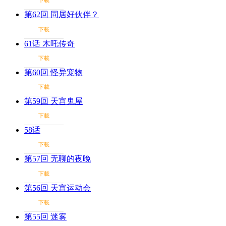
下載
第62回 同居好伙伴？
下載
61话 木吒传奇
下載
第60回 怪异宠物
下載
第59回 天宫鬼屋
下載
58话
下載
第57回 无聊的夜晚
下載
第56回 天宫运动会
下載
第55回 迷雾