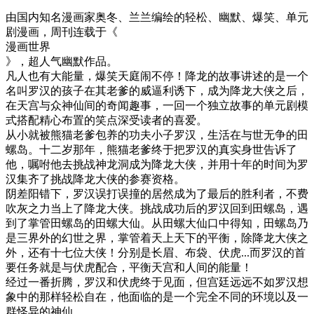
由国内知名漫画家奥冬、兰兰编绘的轻松、幽默、爆笑、单元
剧漫画，周刊连载于《
漫画世界
》，超人气幽默作品。
凡人也有大能量，爆笑天庭闹不停！降龙的故事讲述的是一个
名叫罗汉的孩子在其老爹的威逼利诱下，成为降龙大侠之后，
在天宫与众神仙间的奇闻趣事，一回一个独立故事的单元剧模
式搭配精心布置的笑点深受读者的喜爱。
从小就被熊猫老爹包养的功夫小子罗汉，生活在与世无争的田
螺岛。十二岁那年，熊猫老爹终于把罗汉的真实身世告诉了
他，嘱咐他去挑战神龙洞成为降龙大侠，并用十年的时间为罗
汉集齐了挑战降龙大侠的参赛资格。
阴差阳错下，罗汉误打误撞的居然成为了最后的胜利者，不费
吹灰之力当上了降龙大侠。挑战成功后的罗汉回到田螺岛，遇
到了掌管田螺岛的田螺大仙。从田螺大仙口中得知，田螺岛乃
是三界外的幻世之界，掌管着天上天下的平衡，除降龙大侠之
外，还有十七位大侠！分别是长眉、布袋、伏虎...而罗汉的首
要任务就是与伏虎配合，平衡天宫和人间的能量！
经过一番折腾，罗汉和伏虎终于见面，但宫廷远远不如罗汉想
象中的那样轻松自在，他面临的是一个完全不同的环境以及一
群怪异的神仙。