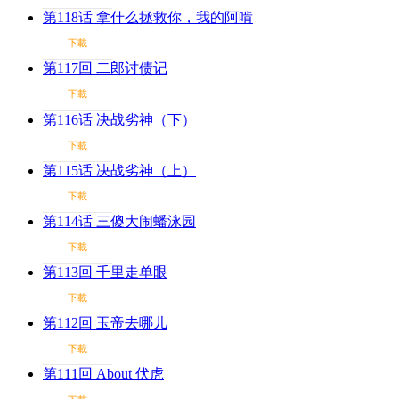
第118话 拿什么拯救你，我的阿啃
下載
第117回 二郎讨债记
下載
第116话 决战劣神（下）
下載
第115话 决战劣神（上）
下載
第114话 三傻大闹蟠泳园
下載
第113回 千里走单眼
下載
第112回 玉帝去哪儿
下載
第111回 About 伏虎