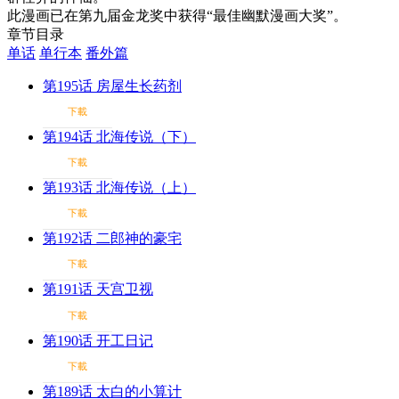
此漫画已在第九届金龙奖中获得“最佳幽默漫画大奖”。
章节目录
单话
单行本
番外篇
第195话 房屋生长药剂
下載
第194话 北海传说（下）
下載
第193话 北海传说（上）
下載
第192话 二郎神的豪宅
下載
第191话 天宫卫视
下載
第190话 开工日记
下載
第189话 太白的小算计