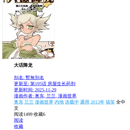
大话降龙
别名: 暫無別名
更新至: 第195话 房屋生长药剂
更新时间: 2025-11-29
漫画作者: 奥东, 兰兰, 漫画世界
奥东
兰兰
漫画世界
内地
连载中
通用
2013年
搞笑
全中
文
阅读1499
收藏6
阅读
收藏