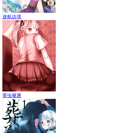
迷航边境
害虫驱逐