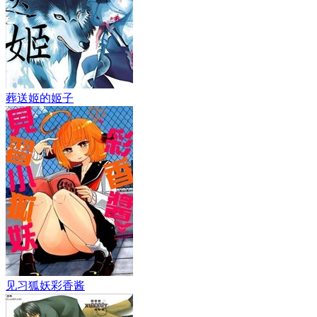
葬送姬的姬子
见习狐妖彩香酱