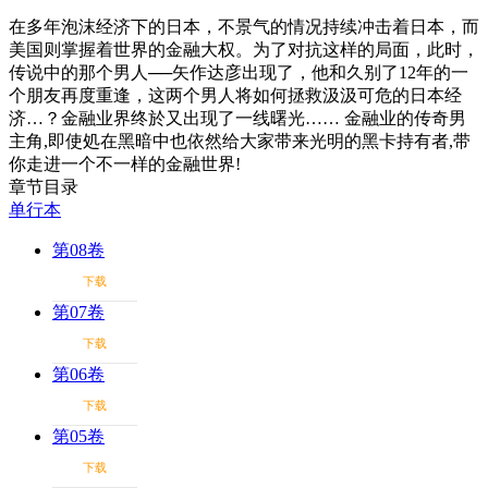
在多年泡沫经济下的日本，不景气的情况持续冲击着日本，而
美国则掌握着世界的金融大权。为了对抗这样的局面，此时，
传说中的那个男人──矢作达彦出现了，他和久别了12年的一
个朋友再度重逢，这两个男人将如何拯救汲汲可危的日本经
济…？金融业界终於又出现了一线曙光…… 金融业的传奇男
主角,即使処在黑暗中也依然给大家带来光明的黑卡持有者,带
你走进一个不一样的金融世界!
章节目录
单行本
第08卷
下载
第07卷
下载
第06卷
下载
第05卷
下载