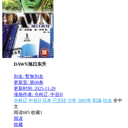
DAWN旭日东升
别名: 暫無別名
更新至: 第08卷
更新时间: 2025-11-29
漫画作者: 仓科辽, 中谷D
仓科辽
中谷D
日本
已完结
少年
2005年
职场
社会
全中
文
阅读685
收藏1
阅读
收藏