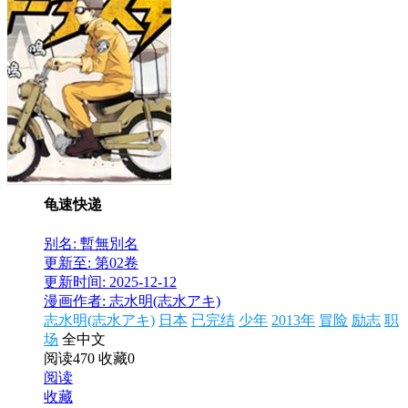
龟速快递
别名: 暫無別名
更新至: 第02卷
更新时间: 2025-12-12
漫画作者: 志水明(志水アキ)
志水明(志水アキ)
日本
已完结
少年
2013年
冒险
励志
职
场
全中文
阅读470
收藏0
阅读
收藏