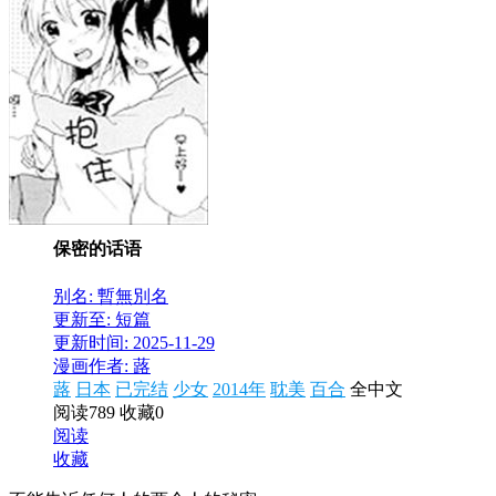
保密的话语
别名: 暫無別名
更新至: 短篇
更新时间: 2025-11-29
漫画作者: 蕗
蕗
日本
已完结
少女
2014年
耽美
百合
全中文
阅读789
收藏0
阅读
收藏