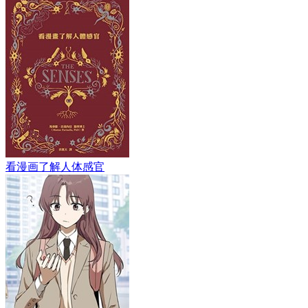
看漫画了解人体感官