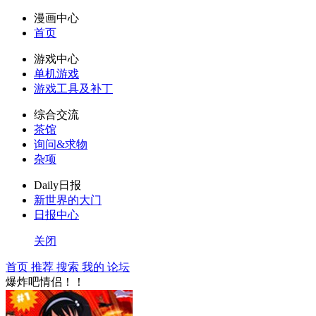
漫画中心
首页
游戏中心
单机游戏
游戏工具及补丁
综合交流
茶馆
询问&求物
杂项
Daily日报
新世界的大门
日报中心
关闭
首页
推荐
搜索
我的
论坛
爆炸吧情侣！！