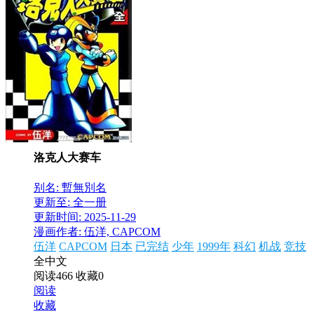
洛克人大赛车
别名: 暫無別名
更新至: 全一册
更新时间: 2025-11-29
漫画作者: 伍洋, CAPCOM
伍洋
CAPCOM
日本
已完结
少年
1999年
科幻
机战
竞技
全中文
阅读466
收藏0
阅读
收藏