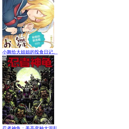
小舞给大姐姐的投食日记。
忍者神龟：美高变种大混乱