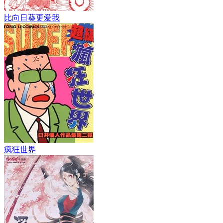
比向日葵更爱我
疯狂世界