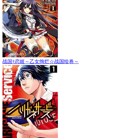
战国†恋姬～乙女绚烂☆战国绘卷～