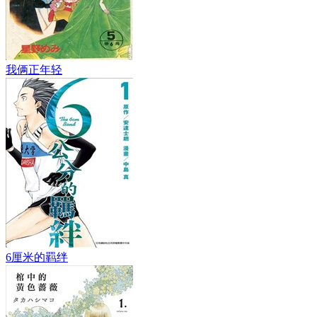
我俩正年轻
6厘米的羁绊