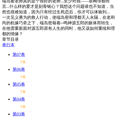
端岛蜜老师真的是个很好的老师...至少对我——星崎理都而
言...什么样的爱才是刻骨铭心？我想这个问题谁也不知道，当
然也很难知道，因为只有经过生死恋后，你才可以体验到...
一次见义勇为的救人行动，使端岛密和理都天人永隔，在老和
尚的机缘巧牵之下，端岛密藉着─鸣神源五郎的躯体而转生，
在他需重新面对源五郎原有人生的同时，他又该如何重续和理
都的情缘？
章节目录
单行本
第07卷
下载
第06卷
下载
第05卷
下载
第04卷
下载
第03卷