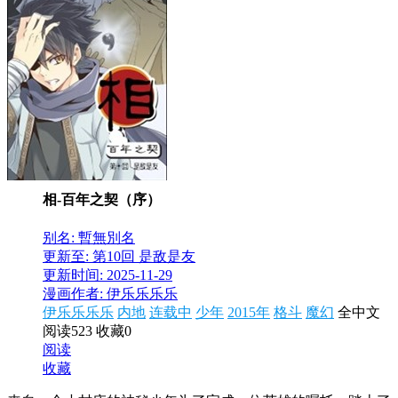
相-百年之契（序）
别名: 暫無別名
更新至: 第10回 是敌是友
更新时间: 2025-11-29
漫画作者: 伊乐乐乐乐
伊乐乐乐乐
内地
连载中
少年
2015年
格斗
魔幻
全中文
阅读523
收藏0
阅读
收藏