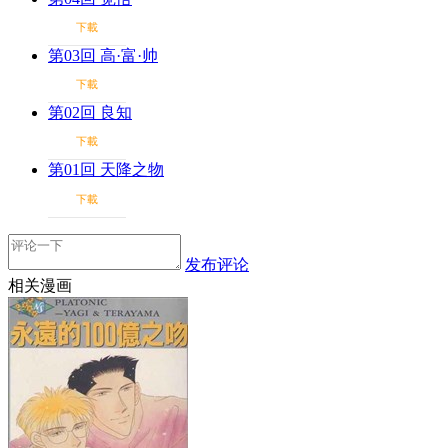
下載
第03回 高·富·帅
下載
第02回 良知
下載
第01回 天降之物
下載
发布评论
相关漫画