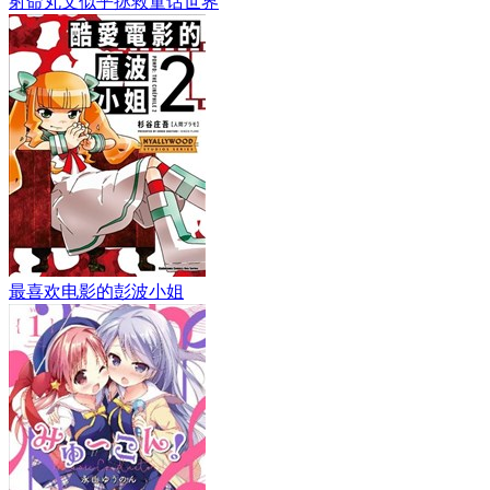
射命丸文似乎拯救童话世界
最喜欢电影的彭波小姐