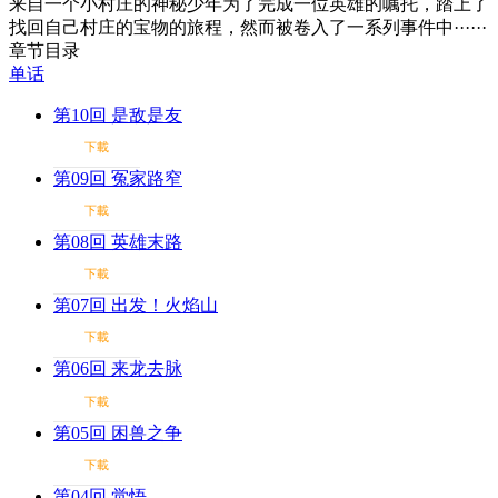
来自一个小村庄的神秘少年为了完成一位英雄的嘱托，踏上了
找回自己村庄的宝物的旅程，然而被卷入了一系列事件中······
章节目录
单话
第10回 是敌是友
下載
第09回 冤家路窄
下載
第08回 英雄末路
下載
第07回 出发！火焰山
下載
第06回 来龙去脉
下載
第05回 困兽之争
下載
第04回 觉悟