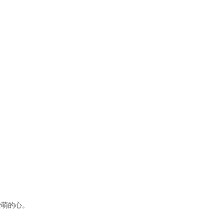
爱萌的心。