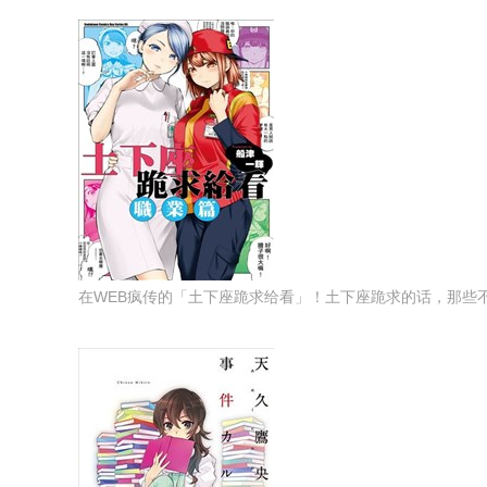
在WEB疯传的「土下座跪求给看」！土下座跪求的话，那些不能