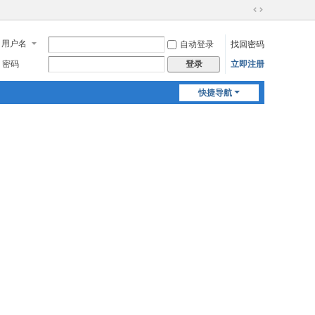
切
换
用户名
自动登录
找回密码
到
宽
密码
立即注册
登录
版
快捷导航