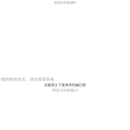
阅读940
收藏9
拒绝的女生，就会答应色色 ...
试着用土下座来拜托她们吧
阅读1834
收藏13