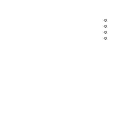
下载
下载
下载
下载