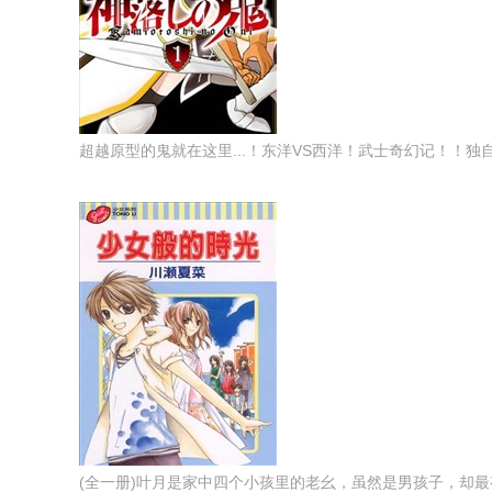
超越原型的鬼就在这里...！东洋VS西洋！武士奇幻记！！独自挑
(全一册)叶月是家中四个小孩里的老幺，虽然是男孩子，却最有