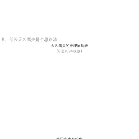
。部长天久鹰央是个思路清 ...
天久鹰央的推理病历表
阅读1094
收藏1