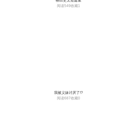
柳田史太短篇集
阅读549
收藏1
我被义妹讨厌了!?
阅读687
收藏0