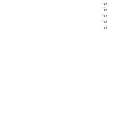
下载
下载
下载
下载
下载