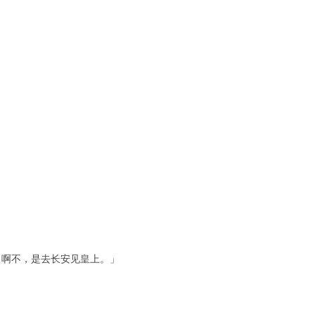
…啊不，是去长安见皇上。」