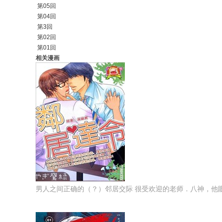
第05回
第04回
第3回
第02回
第01回
相关漫画
男人之间正确的（？）邻居交际 很受欢迎的老师．八神，他眼下