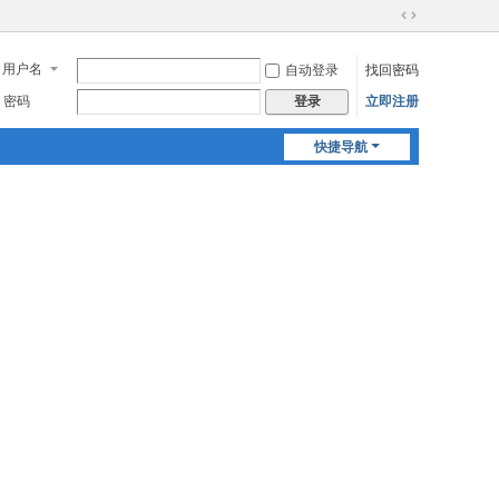
切
换
用户名
自动登录
找回密码
到
宽
密码
立即注册
登录
版
快捷导航