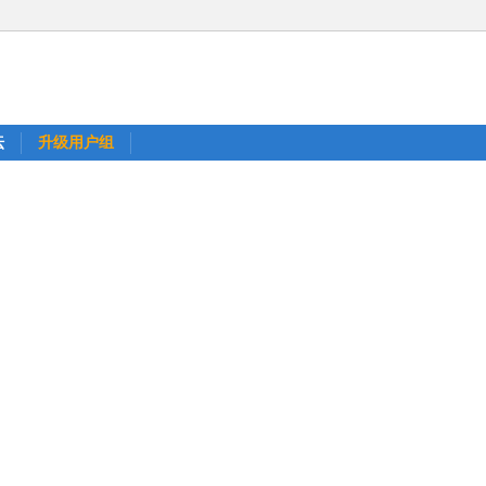
坛
升级用户组