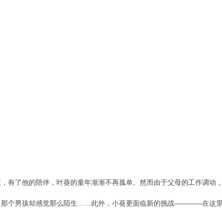
孩，有了他的陪伴，叶葵的童年渐渐不再孤单。然而由于父母的工作调动
中那个男孩却感觉那么陌生……此外，小葵更面临新的挑战————在这