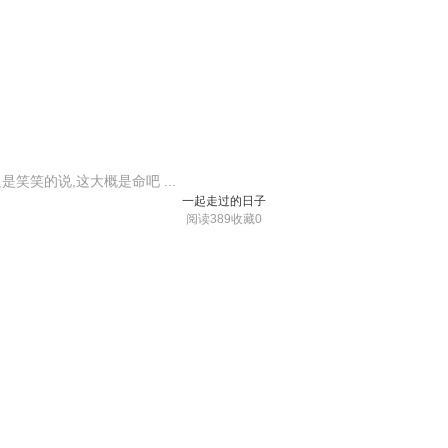
笑笑的说,这大概是命吧 ...
一起走过的日子
阅读389
收藏0