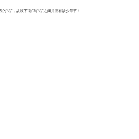
的“话”，故以下“卷”与“话”之间并没有缺少章节！