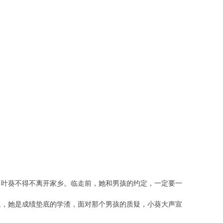
，叶葵不得不离开家乡。临走前，她和男孩的约定，一定要一
里，她是成绩垫底的学渣，面对那个男孩的质疑，小葵大声宣