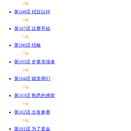
下載
第108话 拭目以待
下載
第107话 比赛开始
下載
第106话 结账
下載
第105话 史莱克强者
下載
第104话 锻造师们
下載
第103话 熟悉的感觉
下載
第102话 出发参赛
下載
第101话 为了奖金