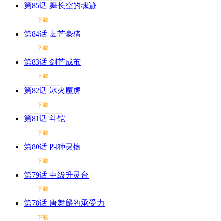
第85话 舞长空的魂迹
下載
第84话 毒芒豪猪
下載
第83话 剑芒成茧
下載
第82话 冰火魔虎
下載
第81话 斗铠
下載
第80话 四种灵物
下載
第79话 中级升灵台
下載
第78话 唐舞麟的承受力
下載