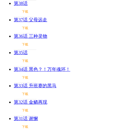
第38话
下載
第37话 父母远走
下載
第36话 三种灵物
下載
第35话
下載
第34话 黑色？！万年魂环！
下載
第33话 升班赛的黑马
下載
第32话 金鳞再现
下載
第31话 谢懈
下載