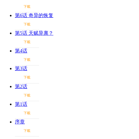
下載
第6话 奇异的恢复
下載
第5话 天赋异禀？
下載
第4话
下載
第3话
下載
第2话
下載
第1话
下載
序章
下載