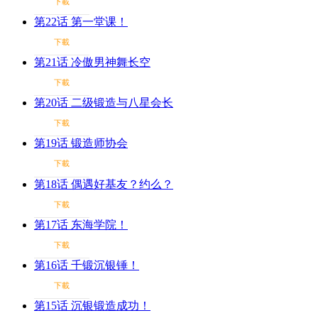
下載
第22话 第一堂课！
下載
第21话 冷傲男神舞长空
下載
第20话 二级锻造与八星会长
下載
第19话 锻造师协会
下載
第18话 偶遇好基友？约么？
下載
第17话 东海学院！
下載
第16话 千锻沉银锤！
下載
第15话 沉银锻造成功！