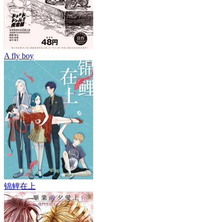
A fly boy
锦鲤在上