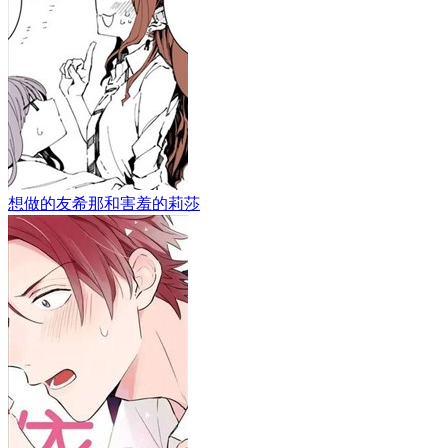
想做的友希那和害羞的莉莎