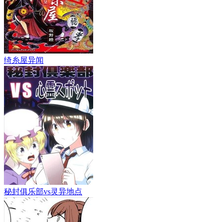
绮糸屋异闻
秘封俱乐部vs灵异地点