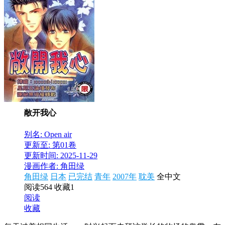
敞开我心
别名: Open air
更新至: 第01卷
更新时间: 2025-11-29
漫画作者: 角田绿
角田绿
日本
已完结
青年
2007年
耽美
全中文
阅读564
收藏1
阅读
收藏