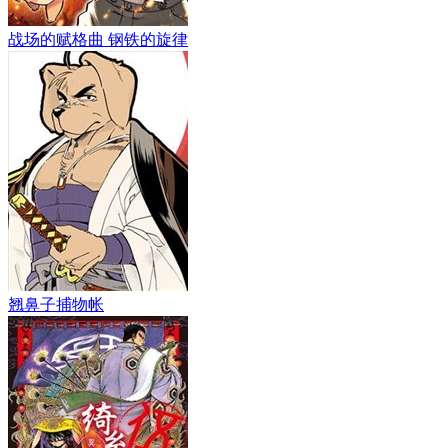
战场的赋格曲 钢铁的旋律
翘鼻子捕物帐