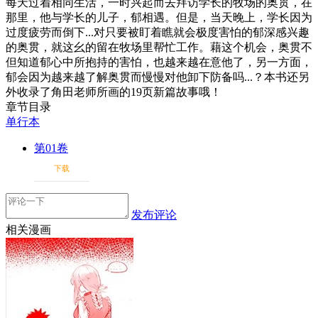
每天过着相同生活，一时兴起而去拜访学长的牧场的奥贯，在
那里，他与学长的儿子，郁相遇。但是，当天晚上，学长因为
过度疲劳而倒下...对只要被盯着瞧就会极度害怕的郁深感兴趣
的奥贯，就这幺的留在牧场里帮忙工作。藉这个机会，奥贯不
但知道郁心中所抱持的害怕，也越来越在意他了，另一方面，
郁会因为越来越了解奥贯而慢慢对他卸下防备吗...？本书还另
外收录了角田老师所画的19页新篇故事哦！
章节目录
单行本
第01卷
下载
发布评论
相关漫画