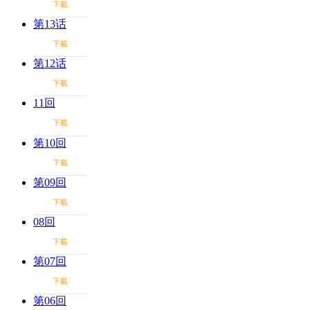
下載
第13话
下載
第12话
下載
11回
下載
第10回
下載
第09回
下載
08回
下載
第07回
下載
第06回