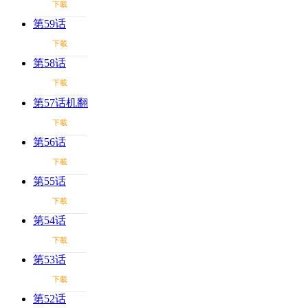
下載
第59话
下載
第58话
下載
第57话机翻
下載
第56话
下載
第55话
下載
第54话
下載
第53话
下載
第52话