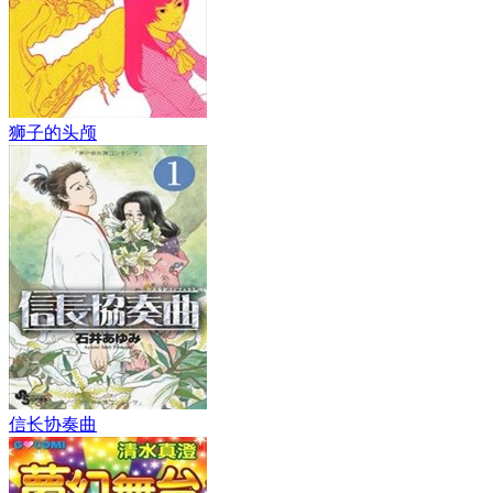
狮子的头颅
信长协奏曲