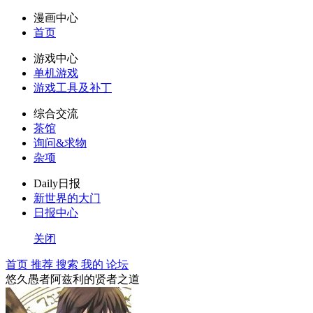
漫画中心
首页
游戏中心
单机游戏
游戏工具及补丁
综合交流
茶馆
询问&求物
杂项
Daily日报
新世界的大门
日报中心
关闭
首页
推荐
搜索
我的
论坛
悠久愚者阿兹利的贤者之道