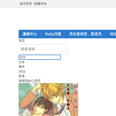
设为首页
收藏本站
漫画中心
Daily日报
关注发布页，防丢失
论
首页
日本
青年
2011
耽美
懂懂我的心意吧