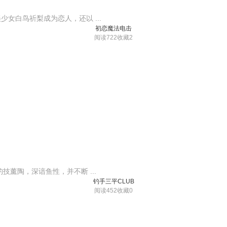
女白鸟祈梨成为恋人，还以 ...
初恋魔法电击
阅读722
收藏2
薰陶，深谙鱼性，并不断 ...
钓手三平CLUB
阅读452
收藏0