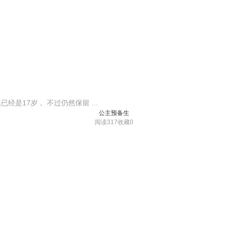
是17岁， 不过仍然保留 ...
公主预备生
阅读317
收藏0