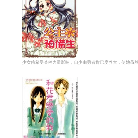
少女佑希受某种力量影响，自少由勇者肯巴度养大，使她虽然已经