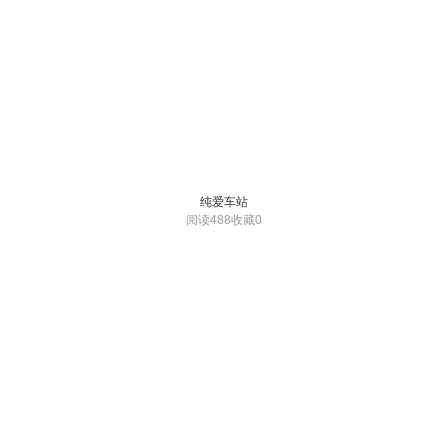
纯爱车站
阅读488
收藏0