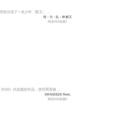
然出现了一名少年「酷王」 ...
怪・力・乱・神 酷王
阅读492
收藏1
DOM》内连载的作品，曾经两度被 ...
GRANDEEK ReeL
阅读434
收藏0