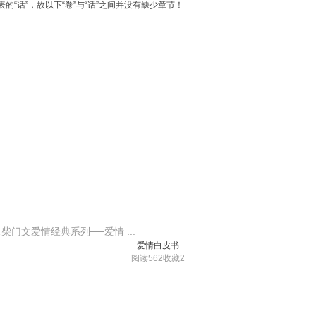
的“话”，故以下“卷”与“话”之间并没有缺少章节！
文爱情经典系列──爱情 ...
爱情白皮书
阅读562
收藏2