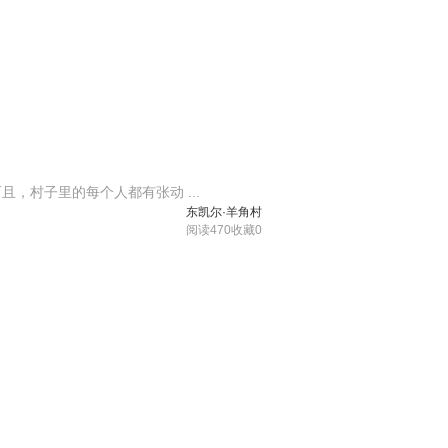
，村子里的每个人都有张动 ...
东凯尔·羊角村
阅读470
收藏0