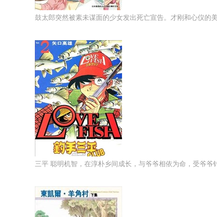
鼓太郎突然被素未谋面的少女发出死亡宣告。才刚和心仪的美少
三平 聪明机智，在淳朴乡间成长，与爷爷相依为命，受爷爷钓技