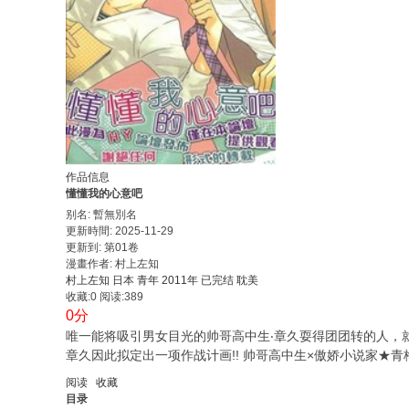
作品信息
懂懂我的心意吧
别名: 暫無別名
更新時間: 2025-11-29
更新到: 第01卷
漫畫作者: 村上左知
村上左知
日本
青年
2011年
已完结
耽美
收藏:0
阅读:389
0分
唯一能将吸引男女目光的帅哥高中生‧章久耍得团团转的人，
章久因此拟定出一项作战计画!! 帅哥高中生×傲娇小说家★
阅读
收藏
目录