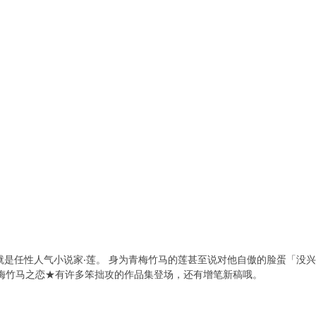
就是任性人气小说家‧莲。 身为青梅竹马的莲甚至说对他自傲的脸蛋「没
青梅竹马之恋★有许多笨拙攻的作品集登场，还有增笔新稿哦。