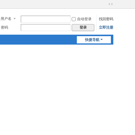
切
换
用户名
自动登录
找回密码
到
宽
密码
立即注册
登录
版
快捷导航