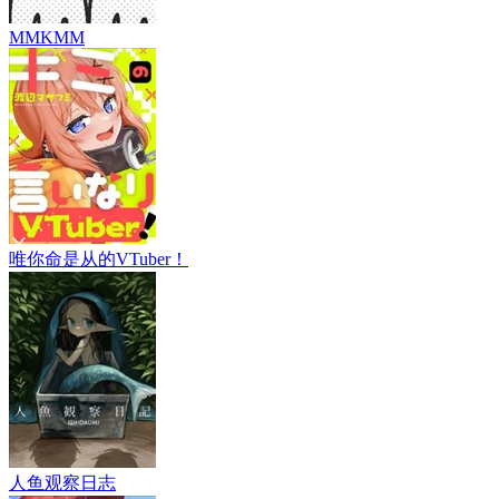
MMKMM
唯你命是从的VTuber！
人鱼观察日志