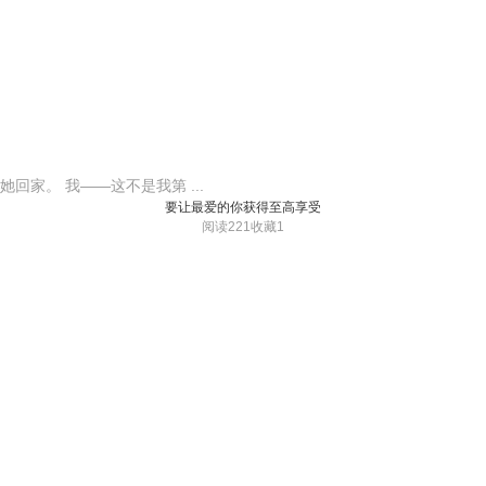
家。 我——这不是我第 ...
要让最爱的你获得至高享受
阅读221
收藏1