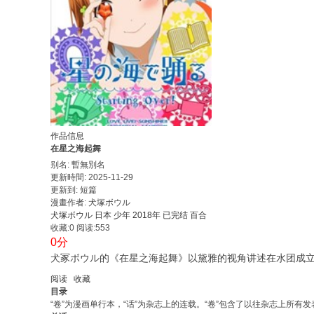
作品信息
在星之海起舞
别名: 暫無別名
更新時間: 2025-11-29
更新到: 短篇
漫畫作者: 犬塚ボウル
犬塚ボウル
日本
少年
2018年
已完结
百合
收藏:0
阅读:553
0分
犬冢ボウル的《在星之海起舞》以黛雅的视角讲述在水团成立
阅读
收藏
目录
“卷”为漫画单行本，“话”为杂志上的连载。“卷”包含了以往杂志上所有发表