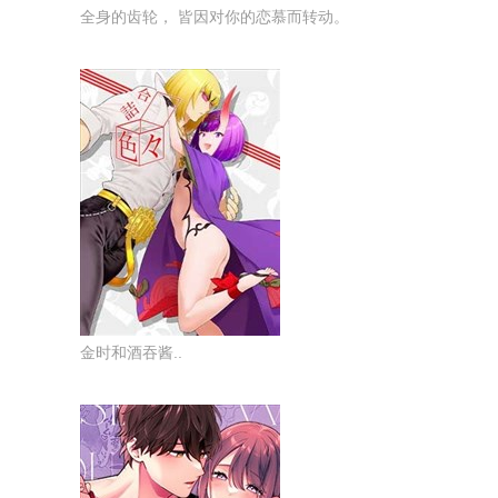
全身的齿轮， 皆因对你的恋慕而转动。
金时和酒吞酱..