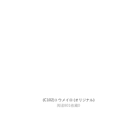
(C102)トウメイロ (オリジナル)
阅读801
收藏0