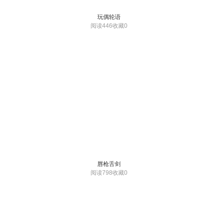
玩偶轮语
阅读446
收藏0
唇枪舌剑
阅读798
收藏0