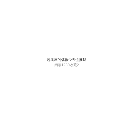
超卖座的偶像今天也推我
阅读1230
收藏2