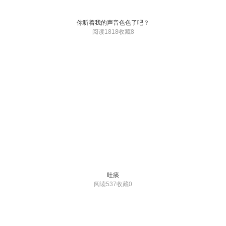
你听着我的声音色色了吧？
阅读1818
收藏8
吐痰
阅读537
收藏0