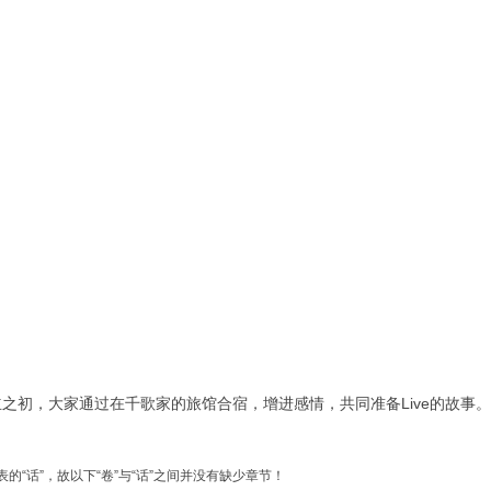
之初，大家通过在千歌家的旅馆合宿，增进感情，共同准备Live的故事。
的“话”，故以下“卷”与“话”之间并没有缺少章节！