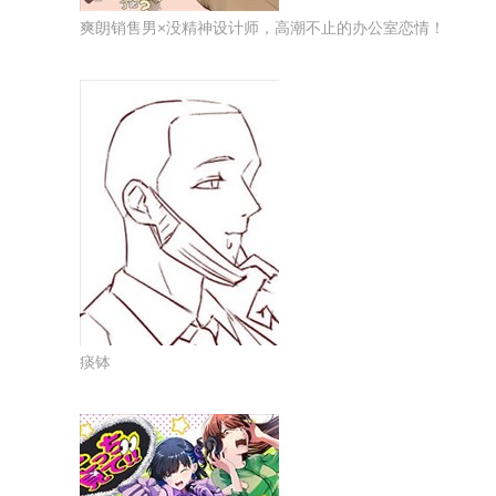
爽朗销售男×没精神设计师，高潮不止的办公室恋情！
痰钵