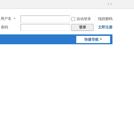
切
换
用户名
自动登录
找回密码
到
宽
密码
立即注册
登录
版
快捷导航