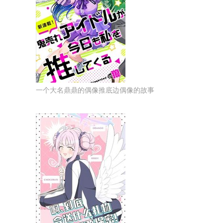
一个大名鼎鼎的偶像推底边偶像的故事