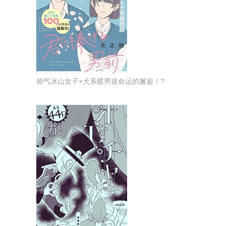
帅气冰山女子×犬系暖男孩命运的邂逅！?