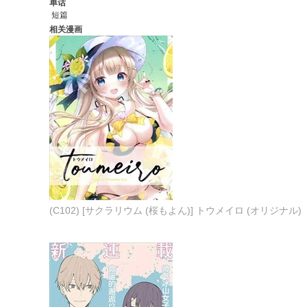
单话
短篇
相关漫画
(C102) [サクラリウム (桜もよん)] トウメイロ (オリジナル)