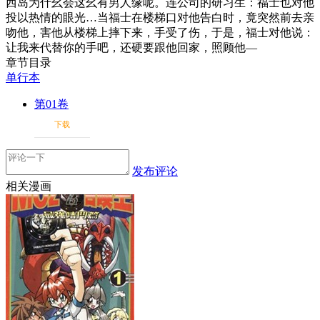
西岛为什幺会这幺有男人缘呢。连公司的研习生：福士也对他
投以热情的眼光…当福士在楼梯口对他告白时，竟突然前去亲
吻他，害他从楼梯上摔下来，手受了伤，于是，福士对他说：
让我来代替你的手吧，还硬要跟他回家，照顾他—
章节目录
单行本
第01卷
下载
发布评论
相关漫画