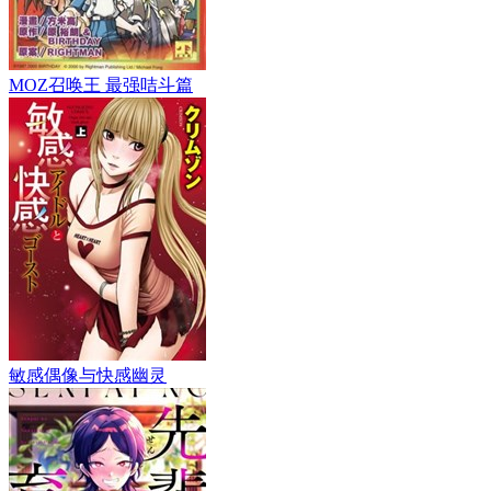
MOZ召唤王 最强咭斗篇
敏感偶像与快感幽灵