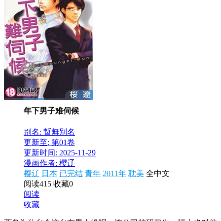
年下男子难伺候
别名: 暫無別名
更新至: 第01卷
更新时间: 2025-11-29
漫画作者: 樱辽
樱辽
日本
已完结
青年
2011年
耽美
全中文
阅读415
收藏0
阅读
收藏