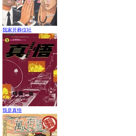
我家开葬仪社
我是真悟