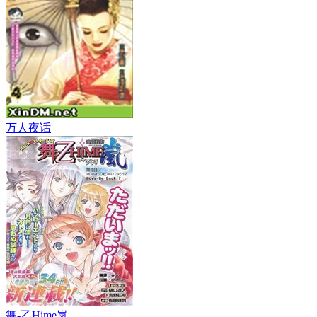
万人夜话
舞-乙Hime岚