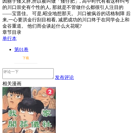
因丽子矮又胖,所以被叫做「矮仔肥」, 高中时代有着这样纠号
的川口崇史有个性的人, 那就是不管做什么都很引人注目的
——宝晋佳。 可是,昭业地想那天。 川口被疯谷的话格制障 后
来,一心要洪金行刮目相看, 减肥成功的川口终于在同学会上和
金谷重道。 他们而会谈起什么火花呢?
章节目录
单行本
第01卷
下载
发布评论
相关漫画