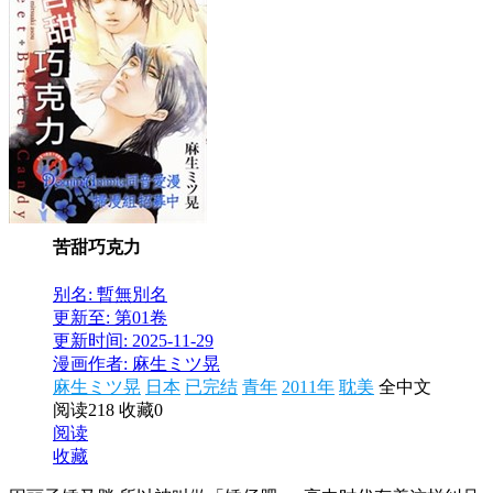
苦甜巧克力
别名: 暫無別名
更新至: 第01卷
更新时间: 2025-11-29
漫画作者: 麻生ミツ晃
麻生ミツ晃
日本
已完结
青年
2011年
耽美
全中文
阅读218
收藏0
阅读
收藏