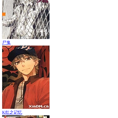
尸鬼
K红之记忆