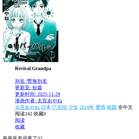
Revival Grandpa
别名: 暫無別名
更新至: 短篇
更新时间: 2025-11-29
漫画作者: 太宫あやね
太宫あやね
日本
已完结
少女
2019年
爱情
校园
全中文
阅读242
收藏0
阅读
收藏
爷爷返老还童了!!?