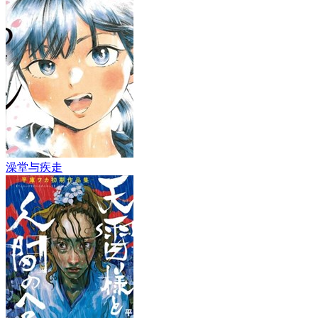
澡堂与疾走