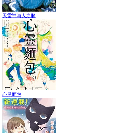
天雷神与人之脐
心灵面包