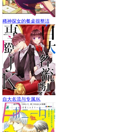
稀神探女的餐桌很整洁
自大名流与专属JK