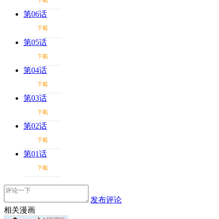
下載
第06话
下載
第05话
下載
第04话
下載
第03话
下載
第02话
下載
第01话
下載
发布评论
相关漫画