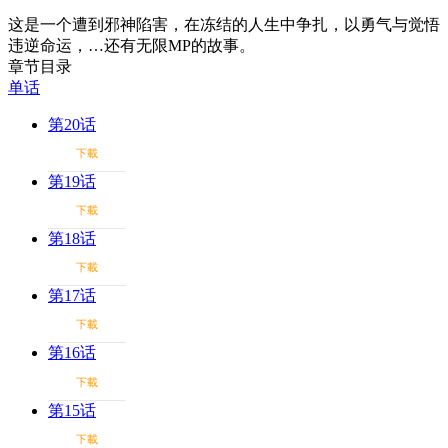
这是一个遭到邪神陷害，在冻结的人生中争扎，以勇气与觉悟
违逆命运，…还有无限MP的故事。
章节目录
单话
第20话
下載
第19话
下載
第18话
下載
第17话
下載
第16话
下載
第15话
下載