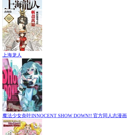
上海龙人
魔法少女奈叶INNOCENT SHOW DOWN!! 官方同人志漫画