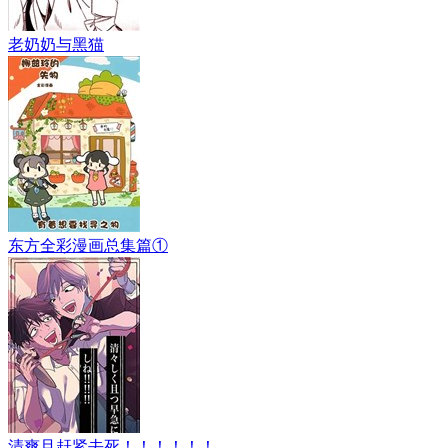
老奶奶与黑猫
东方全彩漫画总集篇①
清爽且赶紧去死！！！！！！