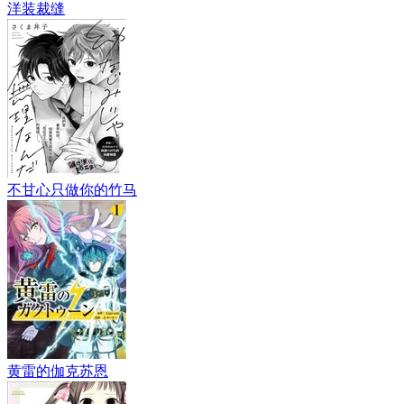
洋装裁缝
不甘心只做你的竹马
黄雷的伽克苏恩