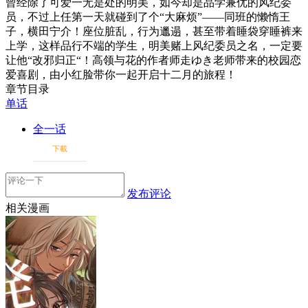
曾经除了可爱一无是处的明美，如今却是品学兼优的风纪委
员，不过上任第一天就碰到了个“大麻烦”——同班的懒惰王
子，横田宁介！座位脏乱，行为邋遢，甚至带着睡袋穿睡裤来
上学，这样品行不端的学生，明美赌上风纪委员之名，一定要
让他“改邪归正“！高领与花的作者师走ゆき老师带来的校园恋
爱喜剧，由小红脸带你一起开启十二月的旅程！
章节目录
单话
全一话
下載
发布评论
相关漫画