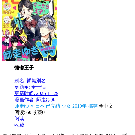
慵懒王子
别名: 暫無別名
更新至: 全一话
更新时间: 2025-11-29
漫画作者: 师走ゆき
师走ゆき
日本
已完结
少女
2019年
搞笑
全中文
阅读550
收藏0
阅读
收藏