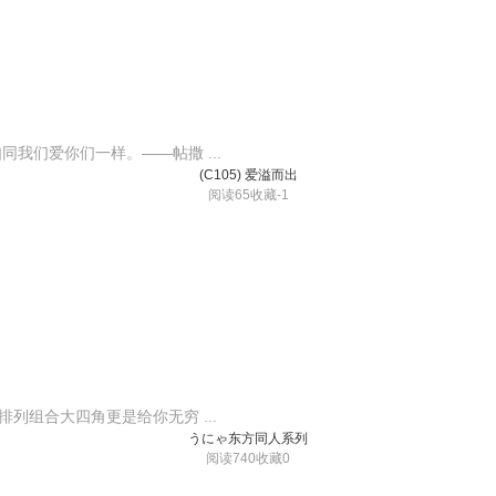
我们爱你们一样。——帖撒 ...
(C105) 爱溢而出
阅读65
收藏-1
列组合大四角更是给你无穷 ...
うにゃ东方同人系列
阅读740
收藏0