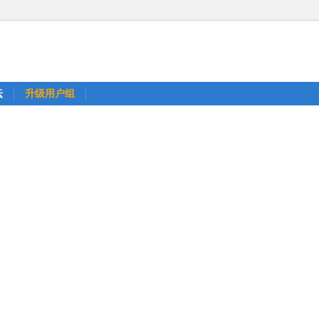
坛
升级用户组