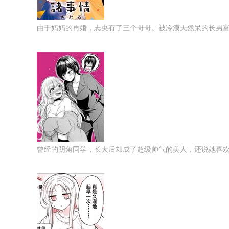
由于妈妈的再婚，志央有了三个哥哥。被冷漠天然呆的长男富士
曾经的阴角同学，长大后却成了超级帅气的美人，还说她喜欢我！