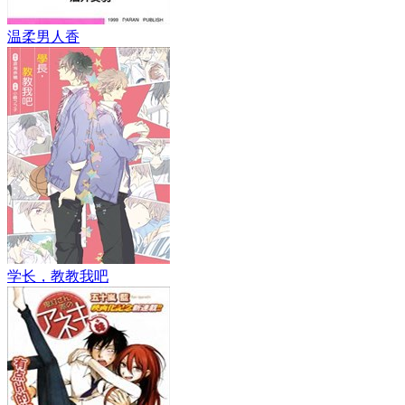
温柔男人香
学长，教教我吧