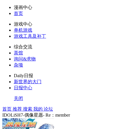
漫画中心
首页
游戏中心
单机游戏
游戏工具及补丁
综合交流
茶馆
询问&求物
杂项
Daily日报
新世界的大门
日报中心
关闭
首页
推荐
搜索
我的
论坛
IDOLiSH7-偶像星愿- Re：member