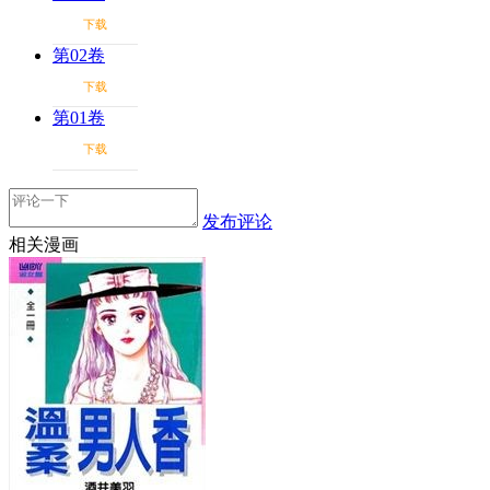
下载
第02卷
下载
第01卷
下载
发布评论
相关漫画