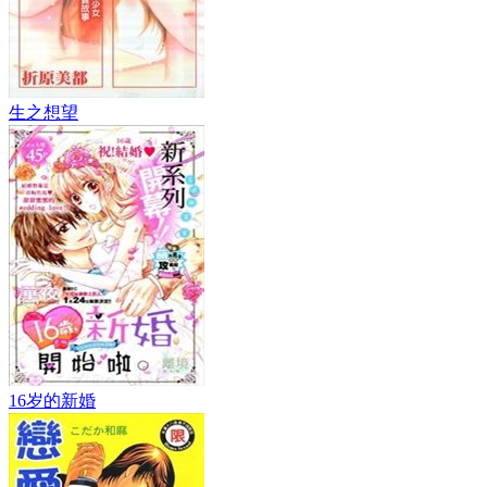
生之想望
16岁的新婚