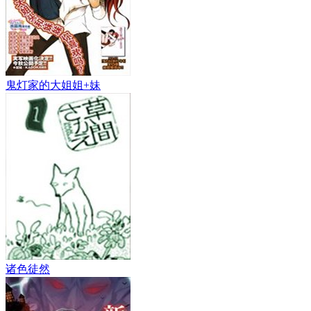
鬼灯家的大姐姐+妹
诸色徒然