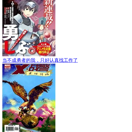
当不成勇者的我，只好认真找工作了