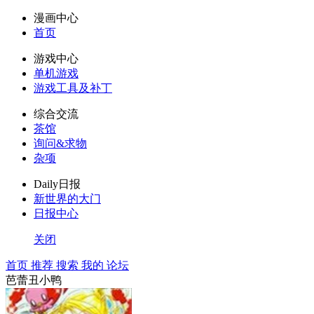
漫画中心
首页
游戏中心
单机游戏
游戏工具及补丁
综合交流
茶馆
询问&求物
杂项
Daily日报
新世界的大门
日报中心
关闭
首页
推荐
搜索
我的
论坛
芭蕾丑小鸭