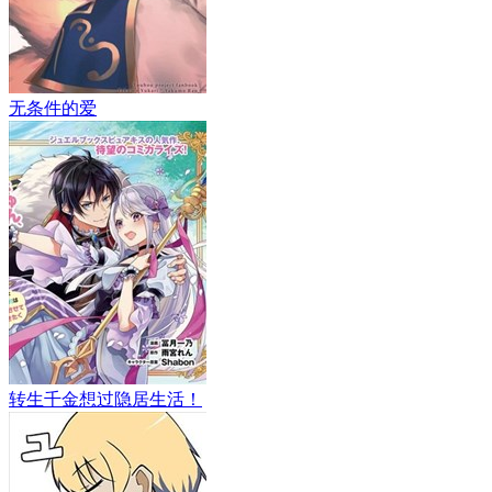
无条件的爱
转生千金想过隐居生活！