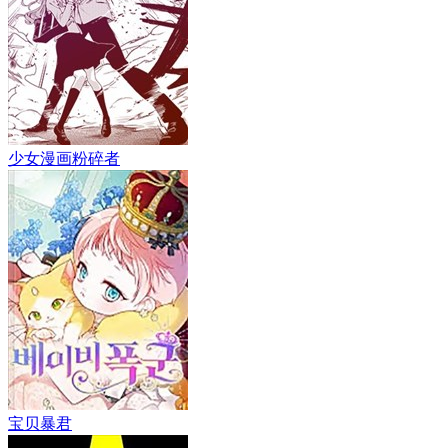
少女漫画粉碎者
宝贝暴君