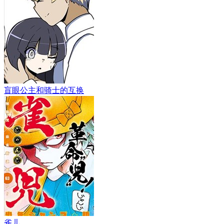
盲眼公主和骑士的互换
雀儿