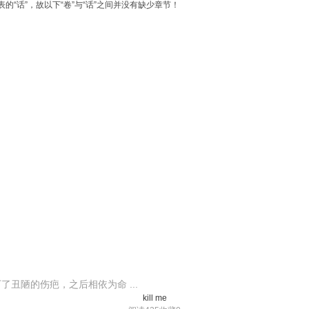
的“话”，故以下“卷”与“话”之间并没有缺少章节！
丑陋的伤疤，之后相依为命 ...
kill me