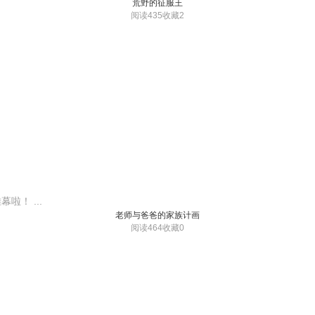
荒野的征服王
阅读435
收藏2
！ ...
老师与爸爸的家族计画
阅读464
收藏0