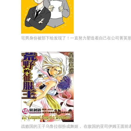
宅男身份被部下给发现了！一直努力塑造着自己在公司菁英形象
战败国的王子乌鲁拉假扮成舞姬， 在敌国的亚司伊姆王面前表演