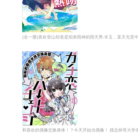
(全一册)喜欢登山却老是招来雨神的雨天男‧丰玉，某天无意中遇
和喜欢的偶像交换身体！？今天开始当偶像！ 残念帅哥大学生春