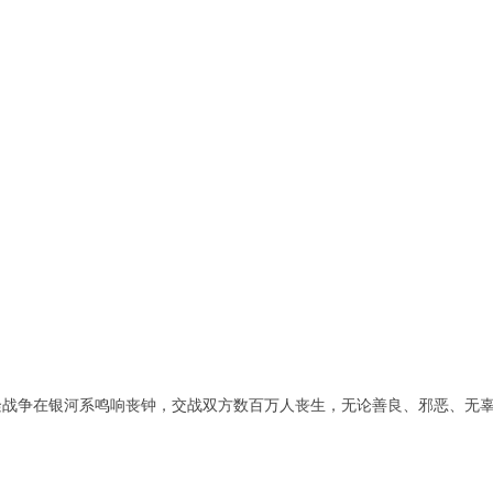
隆战争在银河系鸣响丧钟，交战双方数百万人丧生，无论善良、邪恶、无