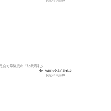
阅读425
收藏0
会对早濑提出「让我看乳头 ...
责任编辑与变态官能作家
阅读447
收藏0