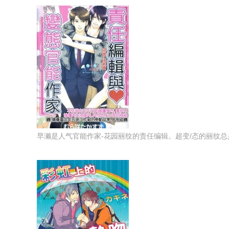
早濑是人气官能作家-花园丽纹的责任编辑。超变/态的丽纹总是