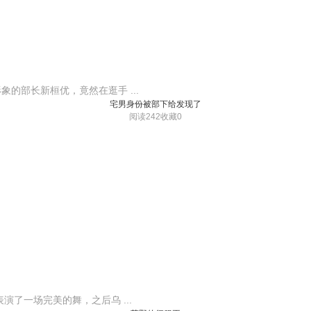
的部长新桓优，竟然在逛手 ...
宅男身份被部下给发现了
阅读242
收藏0
了一场完美的舞，之后乌 ...