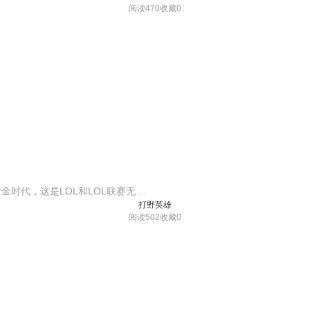
阅读470
收藏0
，这是LOL和LOL联赛无 ...
打野英雄
阅读502
收藏0