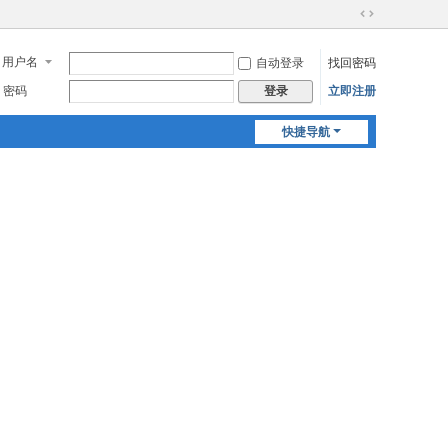
切
换
用户名
自动登录
找回密码
到
宽
密码
立即注册
登录
版
快捷导航