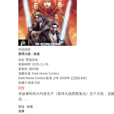
作品信息
星球大战：执迷
别名: 暫無別名
更新時間: 2025-11-29
更新到: 第05卷
漫畫作者: Dark Horse Comics
Dark Horse Comics
欧美
少年
2020年
已完结
科幻
收藏:0
阅读:346
0分
本故事时间大约发生于《星球大战西斯复仇》五个月前，克
信......
阅读
收藏
目录