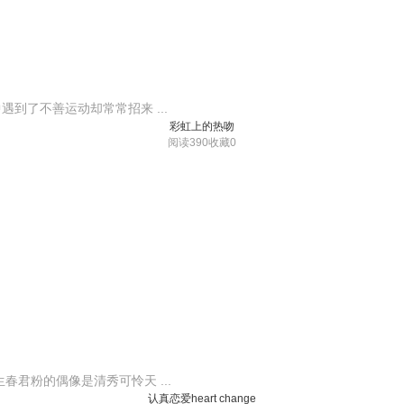
到了不善运动却常常招来 ...
彩虹上的热吻
阅读390
收藏0
君粉的偶像是清秀可怜天 ...
认真恋爱heart change