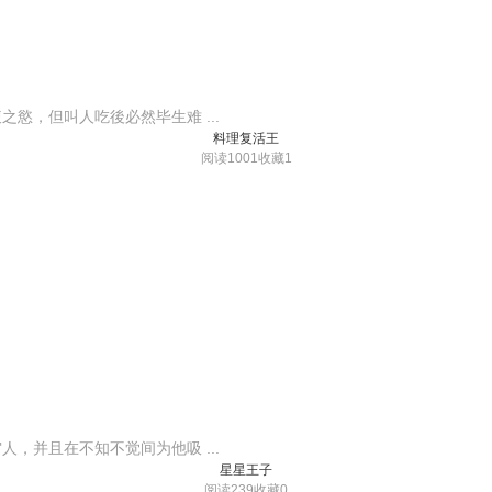
慾，但叫人吃後必然毕生难 ...
料理复活王
阅读1001
收藏1
，并且在不知不觉间为他吸 ...
星星王子
阅读239
收藏0