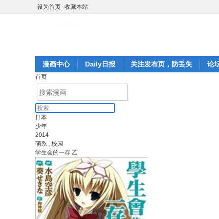
设为首页
收藏本站
漫画中心
Daily日报
关注发布页，防丢失
论
首页
日本
少年
2014
萌系
,
校园
学生会的一存 乙