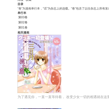
椎名真冬是主角！班上同学的「神」．椎名真冬终于告白！身
目录
《学生会的一存》官方☆番外篇漫画──终于冲击（!?）完结!!!!!!©20
“卷”为漫画单行本，“话”为杂志上的连载。“卷”包含了以往杂志上所有发表
单行本
第03卷
第02卷
第01卷
相关漫画
为了遇见你，一直一直等待着， 改变少女一切的相遇就在这里！