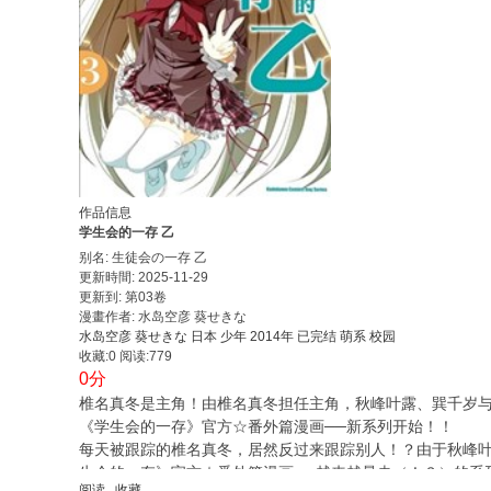
作品信息
学生会的一存 乙
别名: 生徒会の一存 乙
更新時間: 2025-11-29
更新到: 第03卷
漫畫作者: 水岛空彦 葵せきな
水岛空彦
葵せきな
日本
少年
2014年
已完结
萌系
校园
收藏:0
阅读:779
0分
椎名真冬是主角！由椎名真冬担任主角，秋峰叶露、巽千岁
《学生会的一存》官方☆番外篇漫画──新系列开始！！
每天被跟踪的椎名真冬，居然反过来跟踪别人！？由于秋峰叶
生会的一存》官方☆番外篇漫画──越来越暴走（！？）的系
阅读
收藏