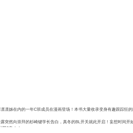
与凛凛姊在内的一年C班成员在漫画登场！本书大量收录变身有趣跟踪狂的
露突然向崇拜的杉崎键学长告白，真冬的BL开关就此开启！妄想时间开始
列第2集！！