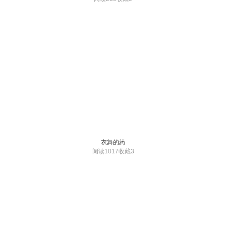
衣舞的药
阅读1017
收藏3