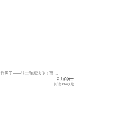
男子——骑士和魔法使！而 ...
公主的骑士
阅读394
收藏1