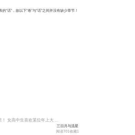
为天生腐女的真冬，率直却带点曲折的心意。真冬将这份心意传达给称呼
13SEKINAAOI・KIRAINUGAMI/FUJIMISHOBO
的“话”，故以下“卷”与“话”之间并没有缺少章节！
 女高中生喜欢某位年上大 ...
三日月与流星
阅读701
收藏1