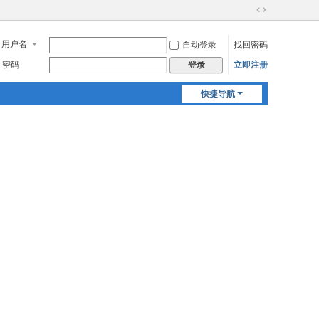
切
换
用户名
自动登录
找回密码
到
宽
密码
立即注册
登录
版
快捷导航