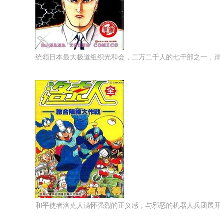
统领日本最大极道组织光和会，二万二千人的七干部之一，岸田
和平使者洛克人满怀强烈的正义感，与邪恶的机器人兵团展开对