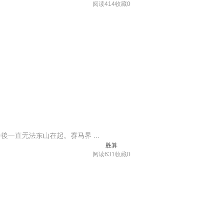
阅读414
收藏0
一直无法东山在起。赛马界 ...
胜算
阅读631
收藏0