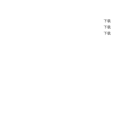
学生会为后宫的杉崎学长，从此能够成为他的女主角吗!?
下载
下载
下载