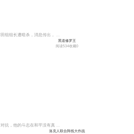
组组长遭暗杀，消息传出， ...
黑道修罗王
阅读534
收藏0
抗，他的斗志在和平没有真 ...
洛克人联合阵线大作战