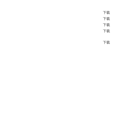
下载
下载
下载
下载
下载