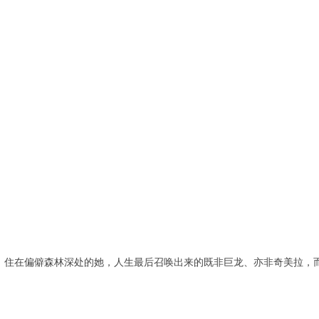
。住在偏僻森林深处的她，人生最后召唤出来的既非巨龙、亦非奇美拉，