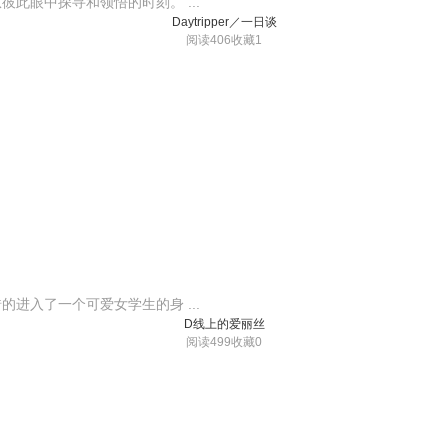
此眼中探寻和领悟的时刻。 ...
Daytripper／一日谈
阅读406
收藏1
进入了一个可爱女学生的身 ...
D线上的爱丽丝
阅读499
收藏0