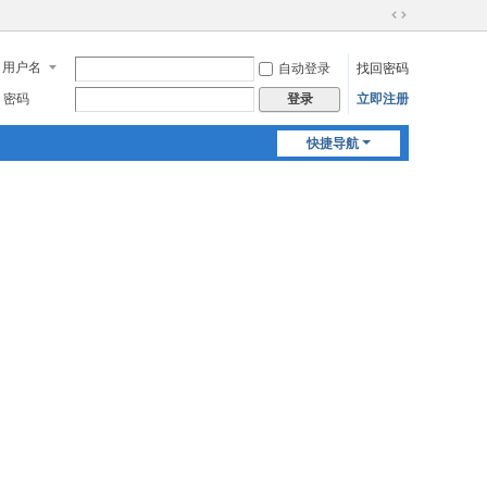
切
换
用户名
自动登录
找回密码
到
宽
密码
立即注册
登录
版
快捷导航