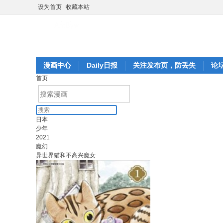
设为首页
收藏本站
漫画中心
Daily日报
关注发布页，防丢失
论
首页
日本
少年
2021
魔幻
异世界猫和不高兴魔女