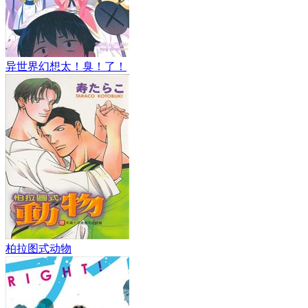
异世界幻想太！臭！了！
柏拉图式动物