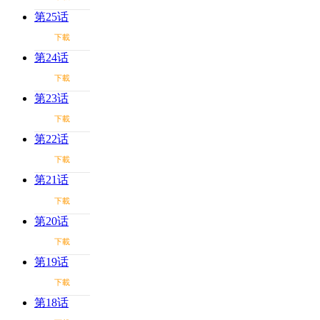
第25话
下載
第24话
下載
第23话
下載
第22话
下載
第21话
下載
第20话
下載
第19话
下載
第18话