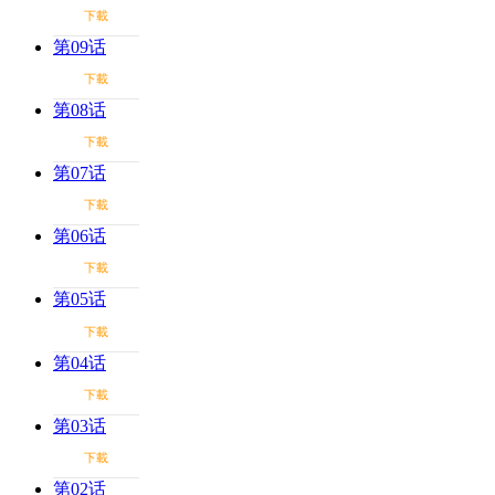
下載
第09话
下載
第08话
下載
第07话
下載
第06话
下載
第05话
下載
第04话
下載
第03话
下載
第02话