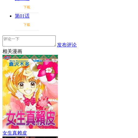
下載
第01话
下載
发布评论
相关漫画
女生真赖皮