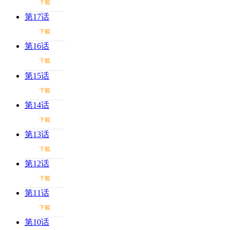
下載
第17话
下載
第16话
下載
第15话
下載
第14话
下載
第13话
下載
第12话
下載
第11话
下載
第10话