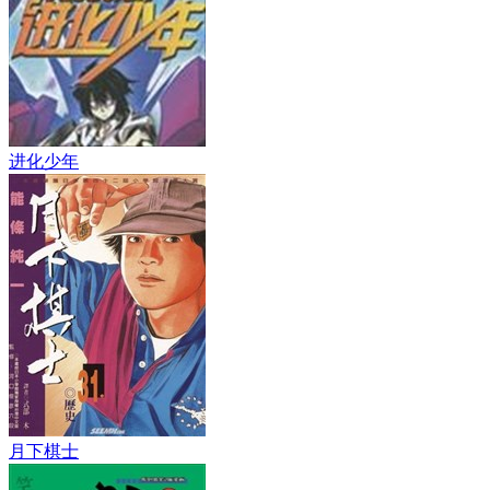
进化少年
月下棋士