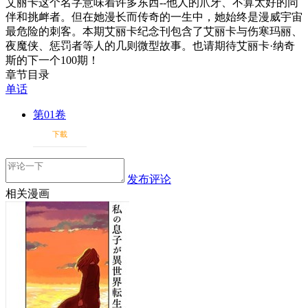
艾丽卡这个名字意味着许多东西--他人的爪牙、不算太好的同
伴和挑衅者。但在她漫长而传奇的一生中，她始终是漫威宇宙
最危险的刺客。本期艾丽卡纪念刊包含了艾丽卡与伤寒玛丽、
夜魔侠、惩罚者等人的几则微型故事。也请期待艾丽卡·纳奇
斯的下一个100期！
章节目录
单话
第01卷
下載
发布评论
相关漫画