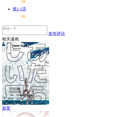
下載
第1.1话
下載
发布评论
相关漫画
新星