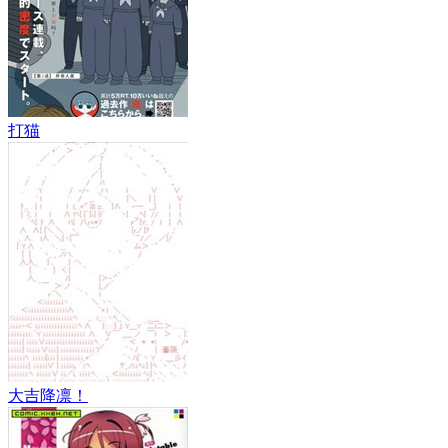
打猫
大吉降凛！