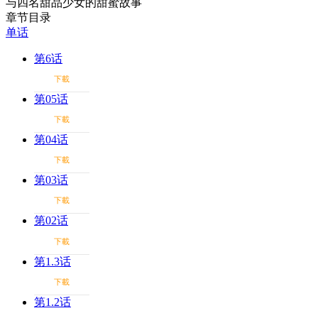
与四名甜品少女的甜蜜故事
章节目录
单话
第6话
下載
第05话
下載
第04话
下載
第03话
下載
第02话
下載
第1.3话
下載
第1.2话