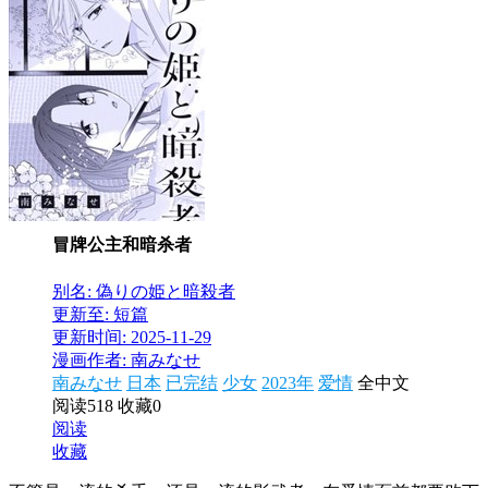
冒牌公主和暗杀者
别名: 偽りの姫と暗殺者
更新至: 短篇
更新时间: 2025-11-29
漫画作者: 南みなせ
南みなせ
日本
已完结
少女
2023年
爱情
全中文
阅读518
收藏0
阅读
收藏