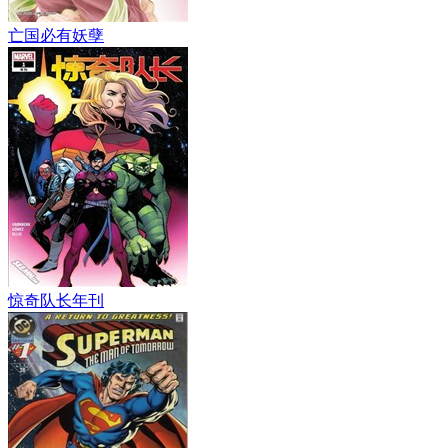
亡国必有妖孽
惊奇队长年刊