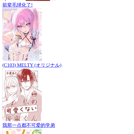
前辈毛球化了!
(C103) MELTY (オリジナル)
我那一点都不可爱的学弟