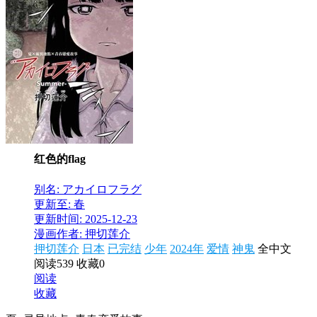
红色的flag
别名: アカイロフラグ
更新至: 春
更新时间: 2025-12-23
漫画作者: 押切莲介
押切莲介
日本
已完结
少年
2024年
爱情
神鬼
全中文
阅读539
收藏0
阅读
收藏