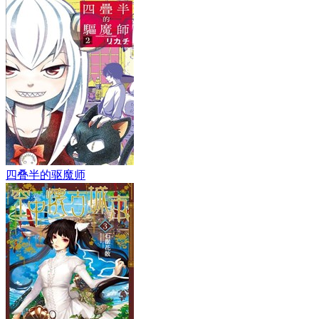
四叠半的驱魔师