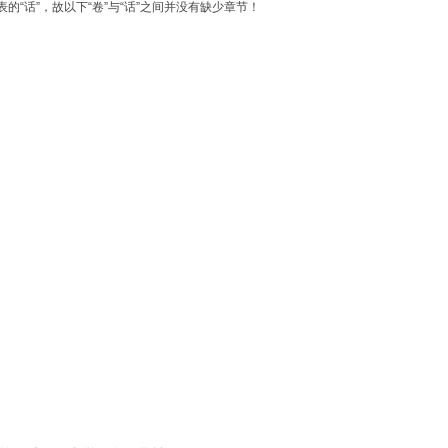
的“话”，故以下“卷”与“话”之间并没有缺少章节！