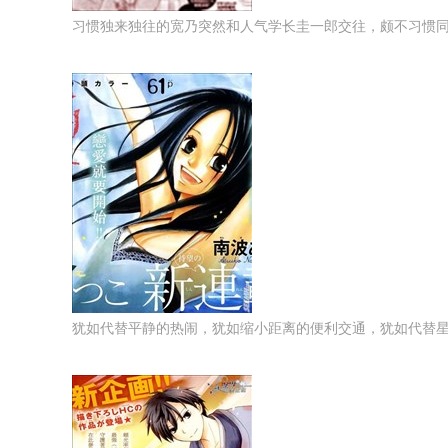
习惯独来独往的宽乃突然和人气学长圭一郎交往，颇不习惯同居
犹如代替平静的热闹，犹如缩小距离的便利交通，犹如代替星空