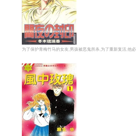
为了保护青梅竹马的女友,男孩被恶鬼所杀,为了重新复活,他必须