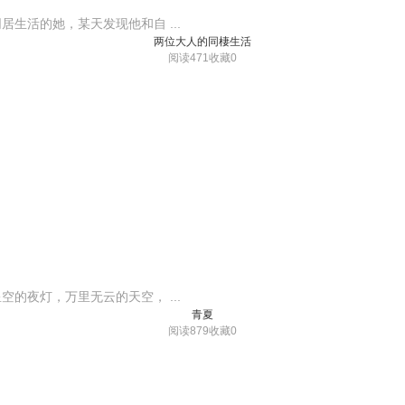
生活的她，某天发现他和自 ...
两位大人的同棲生活
阅读471
收藏0
的夜灯，万里无云的天空， ...
青夏
阅读879
收藏0