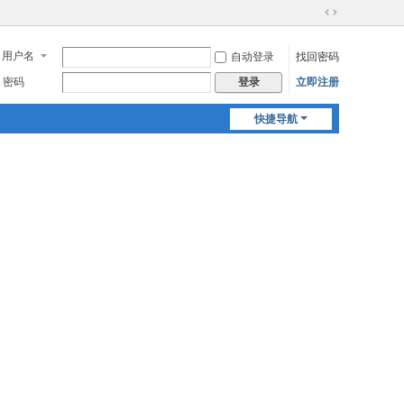
切
换
用户名
自动登录
找回密码
到
宽
密码
立即注册
登录
版
快捷导航