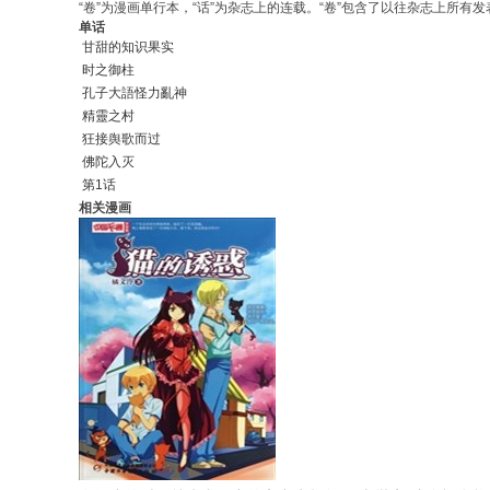
“卷”为漫画单行本，“话”为杂志上的连载。“卷”包含了以往杂志上所有发表
单话
甘甜的知识果实
时之御柱
孔子大語怪力亂神
精靈之村
狂接舆歌而过
佛陀入灭
第1话
相关漫画