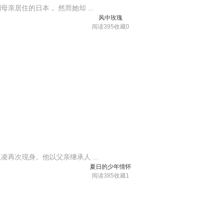
居住的日本， 然而她却 ...
风中玫瑰
阅读395
收藏0
再次现身。他以父亲继承人 ...
夏日的少年情怀
阅读385
收藏1