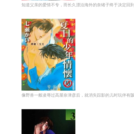
知道父亲的爱情不专，而长久漂泊海外的奈绪子终于决定回到母亲
像野兽一般凌辱过高屋奈津彦后，就消失踪影的儿时玩伴有阪凌