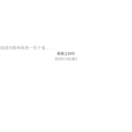
成为暗神杀死一百个鬼… ...
暗夜之封印
阅读619
收藏3