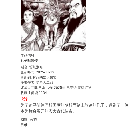
作品信息
孔子暗黑传
别名: 暫無別名
更新時間: 2025-11-29
更新到: 甘甜的知识果实
漫畫作者: 诸星大二郎
诸星大二郎
日本
少年
2025年
已完结
魔幻
历史
收藏:4
阅读:1134
0分
为了追寻前往理想国度的梦想而踏上旅途的孔子，遇到了一
本为舞台展开的宏大古代传奇。
阅读
收藏
目录