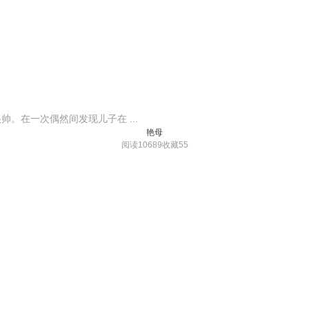
。在一次偶然间发现儿子在 ...
艳母
阅读10689
收藏55