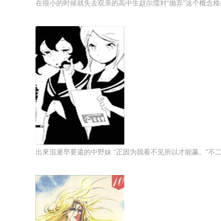
在很小的时候就失去双亲的高中生赵尔儒对“抛弃”这个概念格外
出來混遲早要還的中野妹 “正因为我看不见所以才能赢。”不二周