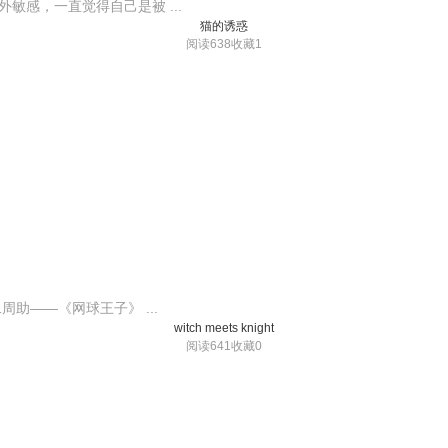
敏感，一直觉得自己是被 ...
猫的诱惑
阅读638
收藏1
助——《网球王子》 ...
witch meets knight
阅读641
收藏0