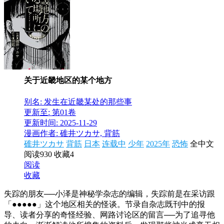
关于近畿地区的某个地方
别名: 发生在近畿某处的那些事
更新至: 第01卷
更新时间: 2025-11-29
漫画作者: 碓井ツカサ, 背筋
碓井ツカサ
背筋
日本
连载中
少年
2025年
恐怖
全中文
阅读930
收藏4
阅读
收藏
失踪的朋友──小泽是神秘学杂志的编辑，失踪前是在采访跟
「●●●●●」这个地区相关的怪谈。节录自杂志既刊中的报
导、读者分享的奇怪经验、网路讨论区的留言──为了追寻他