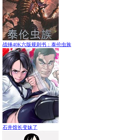
战锤40K六版规则书：泰伦虫族
石井馆长变妹了