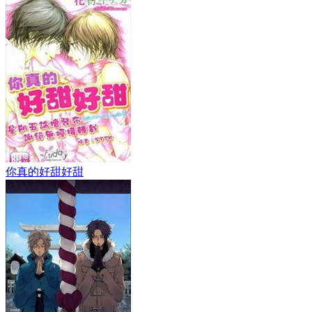
你真的好甜好甜