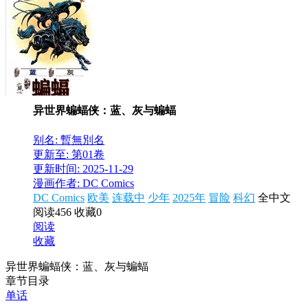
异世界蝙蝠侠：蓝、灰与蝙蝠
别名: 暫無別名
更新至: 第01卷
更新时间: 2025-11-29
漫画作者: DC Comics
DC Comics
欧美
连载中
少年
2025年
冒险
科幻
全中文
阅读456
收藏0
阅读
收藏
异世界蝙蝠侠：蓝、灰与蝙蝠
章节目录
单话