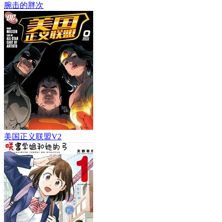
腕击的胖次
美国正义联盟V2