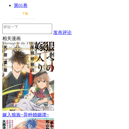
第01卷
下載
发布评论
相关漫画
嫁入狼族~异种婚姻谭~