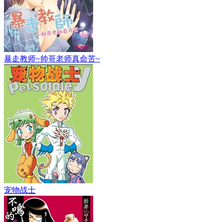
暴走教师~帅哥老师真命苦~
宠物战士