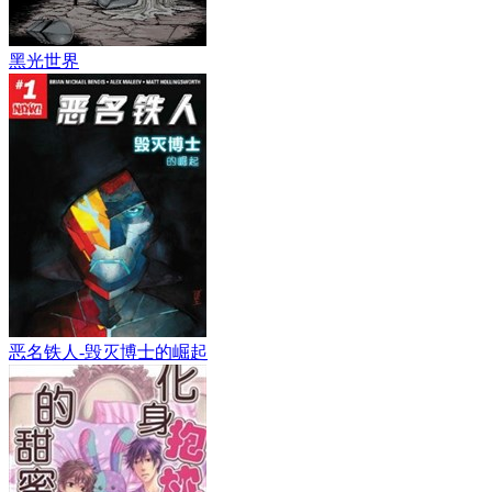
黑光世界
恶名铁人-毁灭博士的崛起