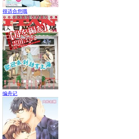
很适合您哦
编舟记