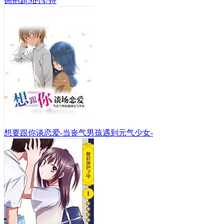
拥抱超S的坚持
想要跟你谈恋爱-当丧气男孩遇到元气少女-