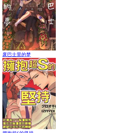
废巴士里的梦