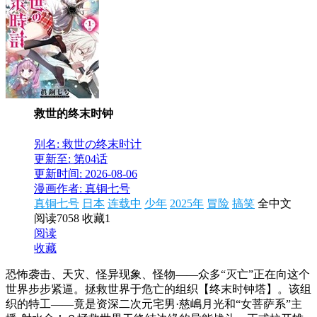
救世的终末时钟
别名: 救世の终末时计
更新至: 第04话
更新时间: 2026-08-06
漫画作者: 真铜七号
真铜七号
日本
连载中
少年
2025年
冒险
搞笑
全中文
阅读7058
收藏1
阅读
收藏
恐怖袭击、天灾、怪异现象、怪物——众多“灭亡”正在向这个
世界步步紧逼。拯救世界于危亡的组织【终末时钟塔】。该组
织的特工——竟是资深二次元宅男·慈嶋月光和“女菩萨系”主