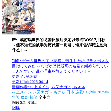
转生成游戏世界的龙套反派后决定以最终BOSS为目标
～但不知怎的被奉为历代第一明君，谁来告诉我这是为
什么！～
别名: ゲーム世界のモブ悪役に転生したのでラスボスを
目指してみた ～なぜか歴代最高の名君と崇められてい
るんですが、谁か理由を教えてください！～
更新至: 第04话
更新时间: 2026-04-14
漫画作者: 村上メイシ, 八又ナガト, もきゅ
村上メイシ
八又ナガト
もきゅ
日本
连载中
少年
2025年
冒险
魔幻
搞笑
全中文
阅读621
收藏2
阅读