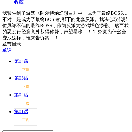
收藏
我转生到了游戏《阿尔特纳幻想曲》中，成为了最终BOSS…
不对，是成为了最终BOSS的部下的龙套反派。我决心取代那
位风评不佳的最终BOSS，作为反派为游戏增色添彩。 然而我
的恶劣行径竟意外获得称赞，声望暴涨…！？ 究竟为什幺会
变成这样，谁来告诉我！！
章节目录
单话
第04话
下載
第03话
下載
第02话
下載
第01话
下載