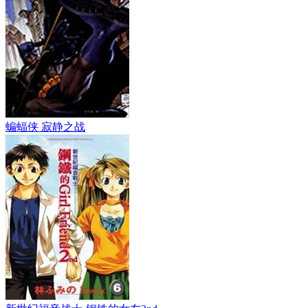
蝙蝠侠 寂静之战