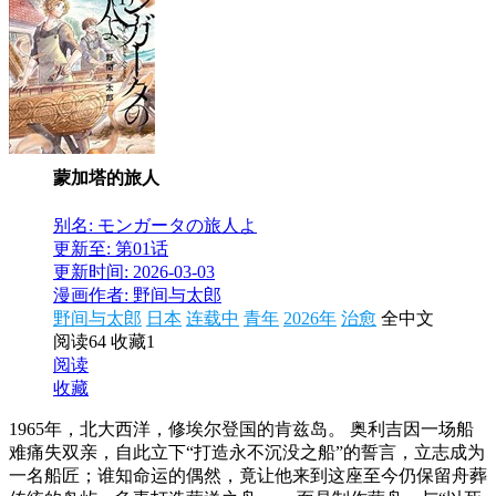
蒙加塔的旅人
别名: モンガータの旅人よ
更新至: 第01话
更新时间: 2026-03-03
漫画作者: 野间与太郎
野间与太郎
日本
连载中
青年
2026年
治愈
全中文
阅读64
收藏1
阅读
收藏
1965年，北大西洋，修埃尔登国的肯兹岛。 奥利吉因一场船
难痛失双亲，自此立下“打造永不沉没之船”的誓言，立志成为
一名船匠；谁知命运的偶然，竟让他来到这座至今仍保留舟葬