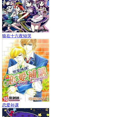
狼在十六夜恸哭
恋爱补课