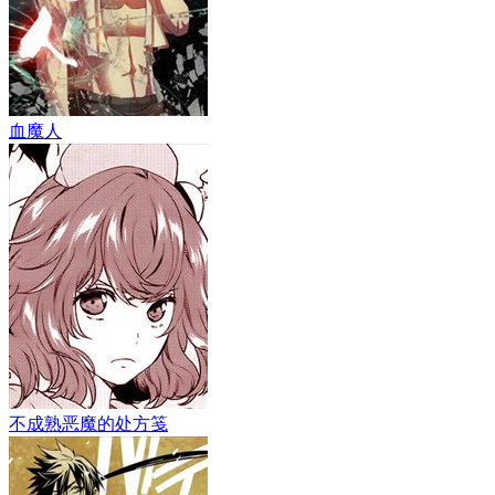
血魔人
不成熟恶魔的处方笺