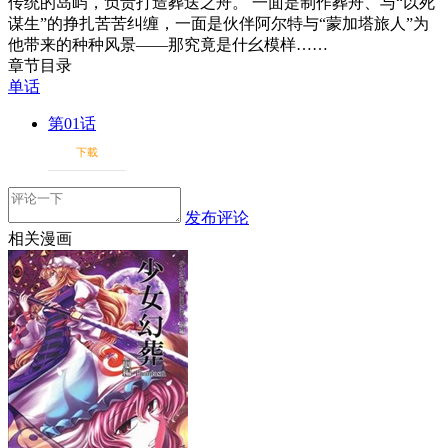
传统的岛屿，负责打造葬送之舟。 一面是制作葬舟、与“以死
谋生”的挣扎苦苦纠缠，一面是伙伴阿尔特与“蒙加塔旅人”为
他带来的种种风景——那究竟是什幺模样……
章节目录
单话
第01话
下載
发布评论
相关漫画