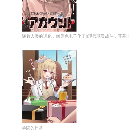
随着人类的进化，幽灵也电子化了!!现代驱灵战斗，开幕!!
学院的日常