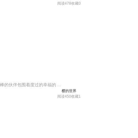
阅读478
收藏0
的伙伴包围着度过的幸福的 ...
樱的世界
阅读450
收藏1