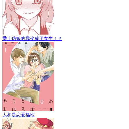
爱上伪娘的我变成了女生！？
大和是恋爱福地